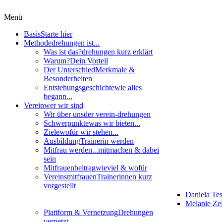
Menü
Basis
Starte hier
Methode
drehungen ist...
Was ist das?
drehungen kurz erklärt
Warum?
Dein Vorteil
Der Unterschied
Merkmale &
Besonderheiten
Entstehungsgeschichte
wie alles
begann...
Verein
wer wir sind
Wir über uns
der verein-drehungen
Schwerpunkte
was wir bieten...
Ziele
wofür wir stehen...
Ausbildung
Trainerin werden
Mitfrau werden...
mitmachen & dabei
sein
Mitfrauenbeitrag
wieviel & wofür
Vereinsmitfrauen
Trainerinnen kurz
vorgestellt
Daniela Te
Melanie Zel
Plattform & Vernetzung
Drehungen
vernetzt