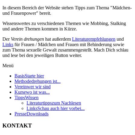
In diesem Bereich der Website stehen Tipps zum Thema "Mädchen-
und Frauenpower" bereit.
Wissenswertes zu verschiedenen Themen wie Mobbing, Stalking
und andere Themen kommen in Kürze.
Der
Verein drehungen
hat außerdem
Literaturempfehlungen
und
Links
für Frauen / Mädchen und Frauen mit Behinderung sowie
zum Thema sexuelle Gewalt zusammengestellt. Mach Dich schlau
und lese bei den jeweiligen Button weiter.
Menü
Basis
Starte hier
Methode
drehungen ist...
Verein
wer wir sind
Kurse
wo ist was...
Tipps
Wissen
Literaturtipps
zum Nachlesen
Links
Schau auch hier vorbei...
Presse
Downloads
KONTAKT