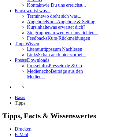
Kontakt
wie Du uns erreichst...
Kurse
wo ist was...
Termine
wo dreht sich was...
Angebote
Kurs-Angebote & Setting
Kursinhalte
was erwartet dich?
Zielgruppen
an wen wir uns richten...
Feedbacks
Kurs-Rückmeldungen
Tipps
Wissen
Literaturtipps
zum Nachlesen
Links
Schau auch hier vorbei...
Presse
Downloads
Presseinfos
Pressetexte & Co
Medienecho
Beiträge aus den
Medien...
Basis
Tipps
Tipps, Facts & Wissenswertes
Drucken
E-Mail