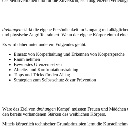
das Selbstvertrauen und für die Zuversicht, sich abgrenzend verteidi
Psychische Ebene - die Selbst-Behauptung
drehungen
stärkt die eigene Persönlichkeit im Umgang mit alltäglic
und physische Angriffe trainiert. Wenn der eigene Körper einmal eine
Es wird daher unter anderem Folgendes geübt:
Einsatz von Körperhaltung und Erkennen von Körpersprache
Raum nehmen
Bewusstes Grenzen setzen
Ableite- und Konfrontationstraining
Tipps und Tricks für den Alltag
Strategien zum Selbstschutz & zur Prävention
Physische Ebene - die Selbst-Verteidigung
Wäre das Ziel von
drehungen
Kampf, müssten Frauen und Mädchen une
den bereits vorhandenen Stärken des weiblichen Körpers.
Mittels körperlich technischer Grundprinzipien lernt die Kursteilnehm