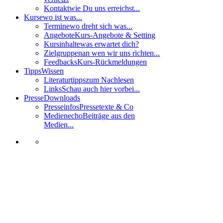
Kontakt
wie Du uns erreichst...
Kurse
wo ist was...
Termine
wo dreht sich was...
Angebote
Kurs-Angebote & Setting
Kursinhalte
was erwartet dich?
Zielgruppen
an wen wir uns richten...
Feedbacks
Kurs-Rückmeldungen
Tipps
Wissen
Literaturtipps
zum Nachlesen
Links
Schau auch hier vorbei...
Presse
Downloads
Presseinfos
Pressetexte & Co
Medienecho
Beiträge aus den
Medien...