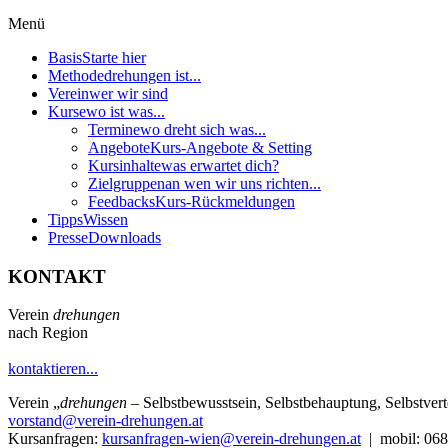
Menü
Basis
Starte hier
Methode
drehungen ist...
Verein
wer wir sind
Kurse
wo ist was...
Termine
wo dreht sich was...
Angebote
Kurs-Angebote & Setting
Kursinhalte
was erwartet dich?
Zielgruppen
an wen wir uns richten...
Feedbacks
Kurs-Rückmeldungen
Tipps
Wissen
Presse
Downloads
KONTAKT
Verein
drehungen
nach Region
kontaktieren...
Verein
„
drehungen
– Selbstbewusstsein, Selbstbehauptung, Selbstve
vorstand@verein-drehungen.at
Kursanfragen:
kursanfragen-wien@verein-drehungen.at
| mobil: 068