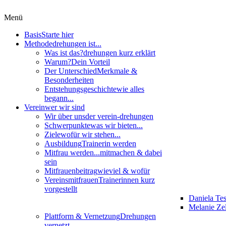
Menü
Basis
Starte hier
Methode
drehungen ist...
Was ist das?
drehungen kurz erklärt
Warum?
Dein Vorteil
Der Unterschied
Merkmale &
Besonderheiten
Entstehungsgeschichte
wie alles
begann...
Verein
wer wir sind
Wir über uns
der verein-drehungen
Schwerpunkte
was wir bieten...
Ziele
wofür wir stehen...
Ausbildung
Trainerin werden
Mitfrau werden...
mitmachen & dabei
sein
Mitfrauenbeitrag
wieviel & wofür
Vereinsmitfrauen
Trainerinnen kurz
vorgestellt
Daniela Te
Melanie Zel
Plattform & Vernetzung
Drehungen
vernetzt