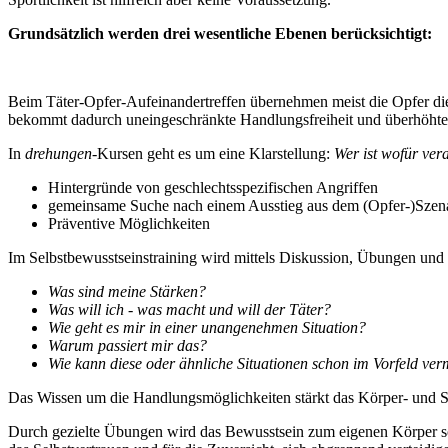
Grundsätzlich werden drei wesentliche Ebenen berücksichtigt:
BewusstSeinsEbene - die „Drehung im Kopf“
Beim Täter-Opfer-Aufeinandertreffen übernehmen meist die Opfer die
bekommt dadurch uneingeschränkte Handlungsfreiheit und überhöhte M
In
drehungen
-Kursen geht es um eine Klarstellung:
Wer ist wofür ver
Hintergründe von geschlechtsspezifischen Angriffen
gemeinsame Suche nach einem Ausstieg aus dem (Opfer-)Szen
Präventive Möglichkeiten
Im Selbstbewusstseinstraining wird mittels Diskussion, Übungen und
Was sind meine Stärken?
W
as will ich - was macht und will der Täter?
Wie geht es mir in einer unangenehmen Situation?
Warum passiert mir das?
Wie kann diese oder ähnliche Situationen schon im Vorfeld ve
Das Wissen um die Handlungsmöglichkeiten stärkt das Körper- und S
Durch gezielte Übungen wird das Bewusstsein zum eigenen Körper so