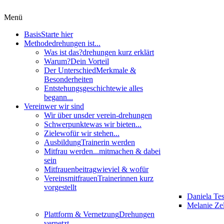
Menü
Basis
Starte hier
Methode
drehungen ist...
Was ist das?
drehungen kurz erklärt
Warum?
Dein Vorteil
Der Unterschied
Merkmale &
Besonderheiten
Entstehungsgeschichte
wie alles
begann...
Verein
wer wir sind
Wir über uns
der verein-drehungen
Schwerpunkte
was wir bieten...
Ziele
wofür wir stehen...
Ausbildung
Trainerin werden
Mitfrau werden...
mitmachen & dabei
sein
Mitfrauenbeitrag
wieviel & wofür
Vereinsmitfrauen
Trainerinnen kurz
vorgestellt
Daniela Te
Melanie Zel
Plattform & Vernetzung
Drehungen
vernetzt