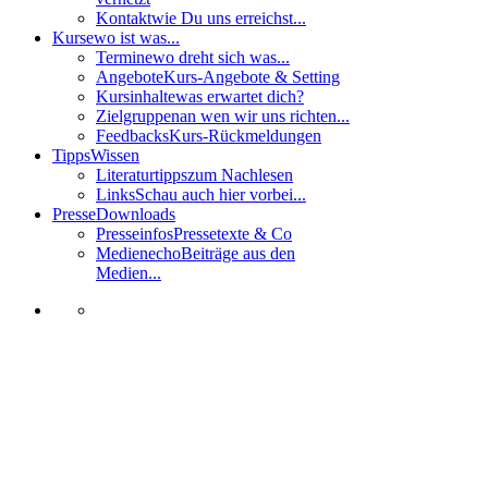
Kontakt
wie Du uns erreichst...
Kurse
wo ist was...
Termine
wo dreht sich was...
Angebote
Kurs-Angebote & Setting
Kursinhalte
was erwartet dich?
Zielgruppen
an wen wir uns richten...
Feedbacks
Kurs-Rückmeldungen
Tipps
Wissen
Literaturtipps
zum Nachlesen
Links
Schau auch hier vorbei...
Presse
Downloads
Presseinfos
Pressetexte & Co
Medienecho
Beiträge aus den
Medien...