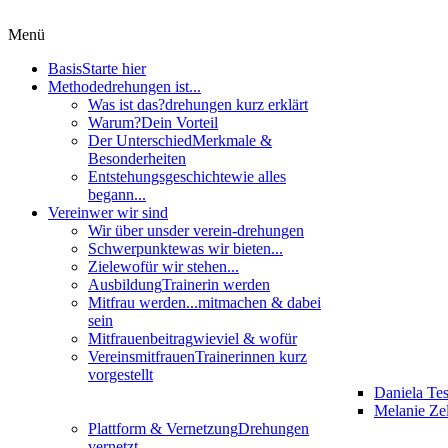
Menü
Basis
Starte hier
Methode
drehungen ist...
Was ist das?
drehungen kurz erklärt
Warum?
Dein Vorteil
Der Unterschied
Merkmale &
Besonderheiten
Entstehungsgeschichte
wie alles
begann...
Verein
wer wir sind
Wir über uns
der verein-drehungen
Schwerpunkte
was wir bieten...
Ziele
wofür wir stehen...
Ausbildung
Trainerin werden
Mitfrau werden...
mitmachen & dabei
sein
Mitfrauenbeitrag
wieviel & wofür
Vereinsmitfrauen
Trainerinnen kurz
vorgestellt
Daniela Te
Melanie Zel
Plattform & Vernetzung
Drehungen
vernetzt