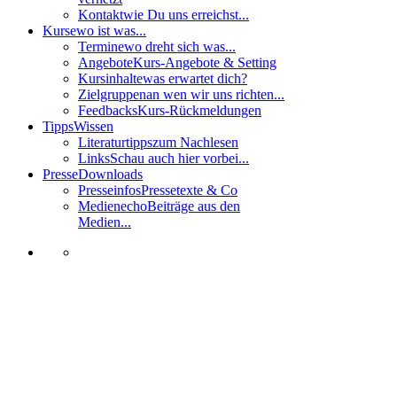
Kontakt
wie Du uns erreichst...
Kurse
wo ist was...
Termine
wo dreht sich was...
Angebote
Kurs-Angebote & Setting
Kursinhalte
was erwartet dich?
Zielgruppen
an wen wir uns richten...
Feedbacks
Kurs-Rückmeldungen
Tipps
Wissen
Literaturtipps
zum Nachlesen
Links
Schau auch hier vorbei...
Presse
Downloads
Presseinfos
Pressetexte & Co
Medienecho
Beiträge aus den
Medien...