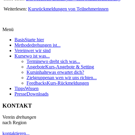
Weiterlesen:
Kursrückmeldungen von Teilnehmerinnen
Menü
Basis
Starte hier
Methode
drehungen ist...
Verein
wer wir sind
Kurse
wo ist was...
Termine
wo dreht sich was...
Angebote
Kurs-Angebote & Setting
Kursinhalte
was erwartet dich?
Zielgruppen
an wen wir uns richten...
Feedbacks
Kurs-Rückmeldungen
Tipps
Wissen
Presse
Downloads
KONTAKT
Verein
drehungen
nach Region
kontaktieren...