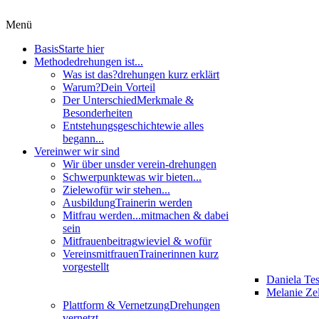
Menü
Basis
Starte hier
Methode
drehungen ist...
Was ist das?
drehungen kurz erklärt
Warum?
Dein Vorteil
Der Unterschied
Merkmale &
Besonderheiten
Entstehungsgeschichte
wie alles
begann...
Verein
wer wir sind
Wir über uns
der verein-drehungen
Schwerpunkte
was wir bieten...
Ziele
wofür wir stehen...
Ausbildung
Trainerin werden
Mitfrau werden...
mitmachen & dabei
sein
Mitfrauenbeitrag
wieviel & wofür
Vereinsmitfrauen
Trainerinnen kurz
vorgestellt
Daniela Te
Melanie Zel
Plattform & Vernetzung
Drehungen
vernetzt