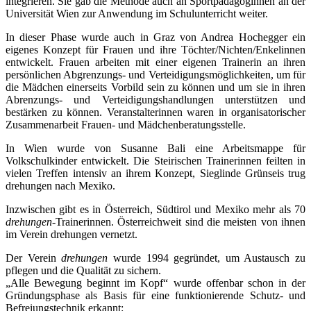
integrieren. Sie gab die Methode auch an Sportpädagoginnen an der
Universität Wien zur Anwendung im Schulunterricht weiter.
In dieser Phase wurde auch in Graz von Andrea Hochegger ein
eigenes Konzept für Frauen und ihre Töchter/Nichten/Enkelinnen
entwickelt. Frauen arbeiten mit einer eigenen Trainerin an ihren
persönlichen Abgrenzungs- und Verteidigungsmöglichkeiten, um für
die Mädchen einerseits Vorbild sein zu können und um sie in ihren
Abrenzungs- und Verteidigungshandlungen unterstützen und
bestärken zu können. Veranstalterinnen waren in organisatorischer
Zusammenarbeit Frauen- und Mädchenberatungsstelle.
In Wien wurde von Susanne Bali eine Arbeitsmappe für
Volkschulkinder entwickelt. Die Steirischen Trainerinnen feilten in
vielen Treffen intensiv an ihrem Konzept, Sieglinde Grünseis trug
drehungen nach Mexiko.
Inzwischen gibt es in Österreich, Südtirol und Mexiko mehr als 70
drehungen
-Trainerinnen. Österreichweit sind die meisten von ihnen
im Verein drehungen vernetzt.
Der Verein
drehungen
wurde 1994 gegründet, um Austausch zu
pflegen und die Qualität zu sichern.
„Alle Bewegung beginnt im Kopf“ wurde offenbar schon in der
Gründungsphase als Basis für eine funktionierende Schutz- und
Befreiungstechnik erkannt: