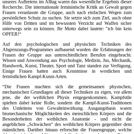
unseres Auftretens im Alltag waren das wesentliche Ergebnis dieser
Recherche. Die internationale feministische Kritik an Gewalt gegen
Frauen veranlasste die Gruppe, auch nach einfachen Wegen zum
persönlichen Schutz zu suchen. Sie setzte sich zum Ziel, auch ohne
Hilfe von Dritten und im bewussten Verzicht auf Waffen sicher
unterwegs sein zu können. Ihr Motto dabei lautete: "ich bin kein
OPFER!“
Auf den psychologischen und physischen Techniken des
Abgrenzungs-Programmes aufbauend wurden die Erfahrungen der
Frauen der Gruppe aus unterschiedlichen Berufen eingebracht.
Wissen und Anwendung aus Psychologie, Medizin, Jus, Mechanik,
Handwerk, Kunst, Theater, Sport und Tanz standen zur Verfügung.
Einige Frauen hatten auch Kenntnisse in westlichen und
fernöstlichen Kampf-Kunst-Arten.
“Die Frauen machten sich die gemeinsamen physischen,
mechanischen Grundlagen all dieser Techniken zu eigen, vor allem
jene, die der weiblichen Physis entgegenkommen. Kampfstile
spielten dabei keine Rolle, sondern die Kampf-Kunst-Traditionen
des Umleitens von Gewalteinwirkung. Ausgangsbasis waren
biomechanische Möglichkeiten des menschlichen Körpers und die
Besonderheiten der weiblichen Anatomie - und nicht die
angeblichen „Schwächen“ des weiblichen Körpers gegenüber dem
männlichen. Darüber hinaus erforschte die Frauengruppe, welche