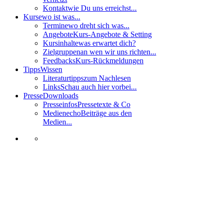
Kontakt
wie Du uns erreichst...
Kurse
wo ist was...
Termine
wo dreht sich was...
Angebote
Kurs-Angebote & Setting
Kursinhalte
was erwartet dich?
Zielgruppen
an wen wir uns richten...
Feedbacks
Kurs-Rückmeldungen
Tipps
Wissen
Literaturtipps
zum Nachlesen
Links
Schau auch hier vorbei...
Presse
Downloads
Presseinfos
Pressetexte & Co
Medienecho
Beiträge aus den
Medien...